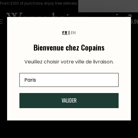
From £100 of purchase, enjoy free delivery.
0
£
0.0
FR
|
EN
DISCOVER OUR PRODUCTS
Bienvenue chez Copains
Veuillez choisir votre ville de livraison.
VALIDER