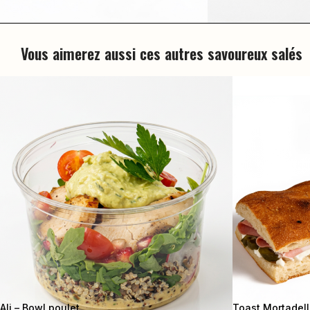
Vous aimerez aussi ces autres savoureux salés
Ali – Bowl poulet
Toast Mortadel