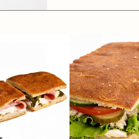
le
Toast Thon