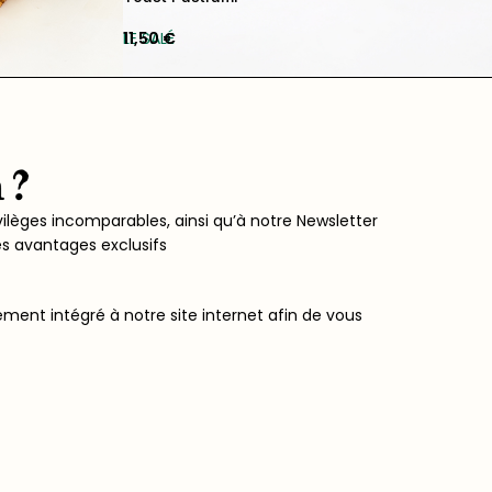
LE SALÉ
11,50
€
vilèges incomparables, ainsi qu’à notre Newsletter
es avantages exclusifs
ent intégré à notre site internet afin de vous