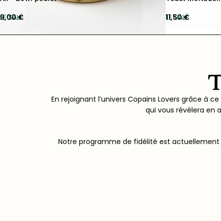
LE SALÉ
9,00
€
LE SALÉ
11,50
€
En rejoignant l’univers Copains Lovers grâce à ce
qui vous révèlera en 
Notre programme de fidélité est actuellement 